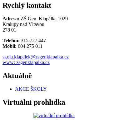
Rychlý kontakt
Adresa:
ZŠ Gen. Klapálka 1029
Kralupy nad Vltavou
278 01
Telefon:
315 727 447
Mobil:
604 275 011
skola.klapalek@zsgenklapalka.cz
www: zsgenklapalka.cz
Aktuálně
AKCE ŠKOLY
Virtuální prohlídka