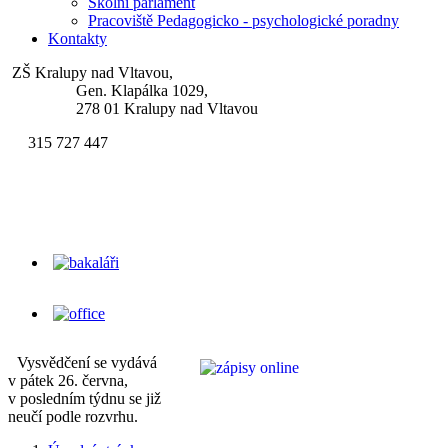
Školní parlament
Pracoviště Pedagogicko - psychologické poradny
Kontakty
ZŠ Kralupy nad Vltavou,
Gen. Klapálka 1029,
278 01 Kralupy nad Vltavou
315 727 447
skola.klapalek@zsgenklapalka.cz
Vysvědčení se vydává
v pátek 26. června,
v posledním týdnu se již
neučí podle rozvrhu.