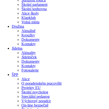
Sdružení rodičů
Školní parlament
Školní knihovna
Akce školy
Klapklub
Volná místa
Družina
Aktuálně
Kroužky
Dokumenty
Kontakty
Jídelna
Aktuality
Jídelníček
Dokumenty
Kontakty
Fotogalerie
ŠPP
Akce
O poradenském pracovišti
Projekty EU
Školní psycholog
Speciální pedagog
Výchovný poradce
On-line bezpečně