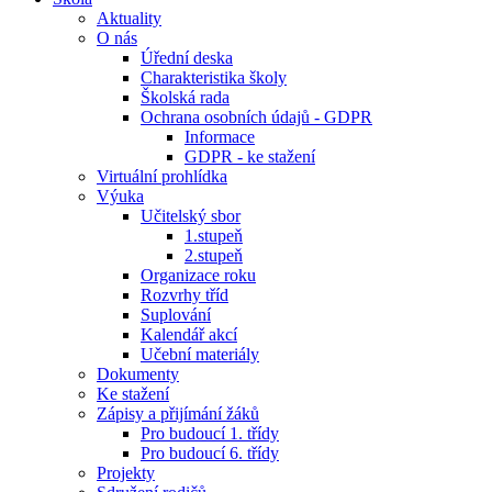
Aktuality
O nás
Úřední deska
Charakteristika školy
Školská rada
Ochrana osobních údajů - GDPR
Informace
GDPR - ke stažení
Virtuální prohlídka
Výuka
Učitelský sbor
1.stupeň
2.stupeň
Organizace roku
Rozvrhy tříd
Suplování
Kalendář akcí
Učební materiály
Dokumenty
Ke stažení
Zápisy a přijímání žáků
Pro budoucí 1. třídy
Pro budoucí 6. třídy
Projekty