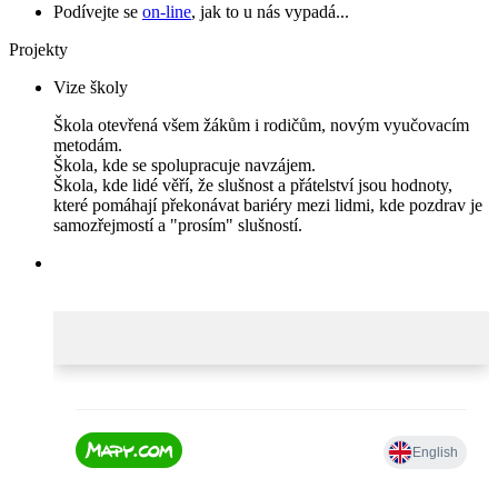
Podívejte se
on-line
, jak to u nás vypadá...
Projekty
Vize školy
Škola otevřená všem žákům i rodičům, novým vyučovacím
metodám.
Škola, kde se spolupracuje navzájem.
Škola, kde lidé věří, že slušnost a přátelství jsou hodnoty,
které pomáhají překonávat bariéry mezi lidmi, kde pozdrav je
samozřejmostí a "prosím" slušností.