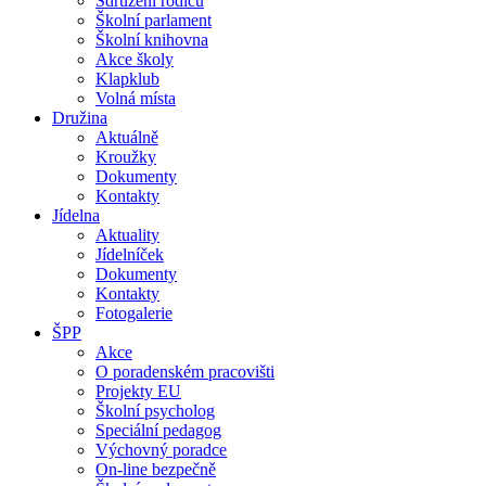
Sdružení rodičů
Školní parlament
Školní knihovna
Akce školy
Klapklub
Volná místa
Družina
Aktuálně
Kroužky
Dokumenty
Kontakty
Jídelna
Aktuality
Jídelníček
Dokumenty
Kontakty
Fotogalerie
ŠPP
Akce
O poradenském pracovišti
Projekty EU
Školní psycholog
Speciální pedagog
Výchovný poradce
On-line bezpečně