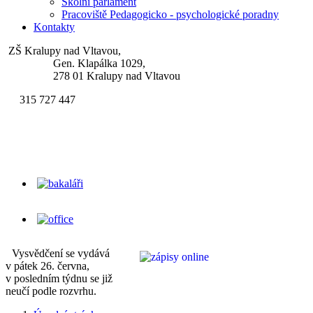
Školní parlament
Pracoviště Pedagogicko - psychologické poradny
Kontakty
ZŠ Kralupy nad Vltavou,
Gen. Klapálka 1029,
278 01 Kralupy nad Vltavou
315 727 447
skola.klapalek@zsgenklapalka.cz
Vysvědčení se vydává
v pátek 26. června,
v posledním týdnu se již
neučí podle rozvrhu.