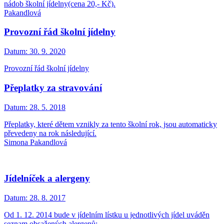
nádob školní jídelny(cena 20,- Kč).
Pakandlová
Provozní řád školní jídelny
Datum:
30. 9. 2020
Provozní řád školní jídelny
Přeplatky za stravování
Datum:
28. 5. 2018
Přeplatky, které dětem vznikly za tento školní rok, jsou automaticky
převedeny na rok následující.
Simona Pakandlová
Jídelníček a alergeny
Datum:
28. 8. 2017
Od 1. 12. 2014 bude v jídelním lístku u jednotlivých jídel uváděn
seznam obsažených alergenů: