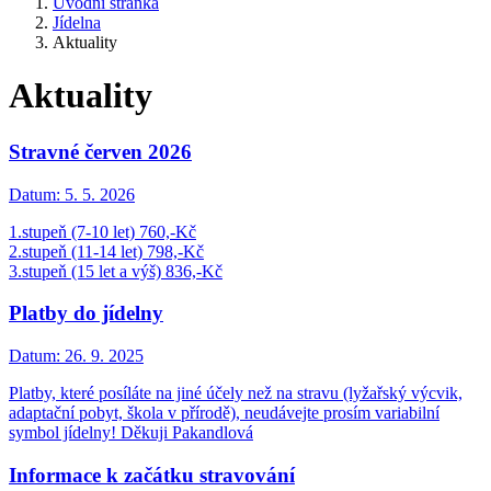
Úvodní stránka
Jídelna
Aktuality
Aktuality
Stravné červen 2026
Datum:
5. 5. 2026
1.stupeň (7-10 let) 760,-Kč
2.stupeň (11-14 let) 798,-Kč
3.stupeň (15 let a výš) 836,-Kč
Platby do jídelny
Datum:
26. 9. 2025
Platby, které posíláte na jiné účely než na stravu (lyžařský výcvik,
adaptační pobyt, škola v přírodě), neudávejte prosím variabilní
symbol jídelny! Děkuji Pakandlová
Informace k začátku stravování