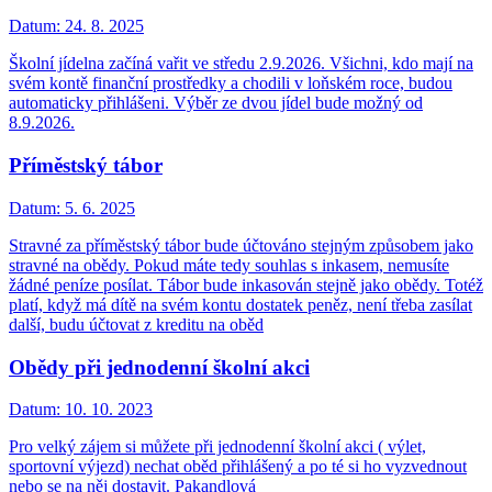
Datum:
24. 8. 2025
Školní jídelna začíná vařit ve středu 2.9.2026. Všichni, kdo mají na
svém kontě finanční prostředky a chodili v loňském roce, budou
automaticky přihlášeni. Výběr ze dvou jídel bude možný od
8.9.2026.
Příměstský tábor
Datum:
5. 6. 2025
Stravné za příměstský tábor bude účtováno stejným způsobem jako
stravné na obědy. Pokud máte tedy souhlas s inkasem, nemusíte
žádné peníze posílat. Tábor bude inkasován stejně jako obědy. Totéž
platí, když má dítě na svém kontu dostatek peněz, není třeba zasílat
další, budu účtovat z kreditu na oběd
Obědy při jednodenní školní akci
Datum:
10. 10. 2023
Pro velký zájem si můžete při jednodenní školní akci ( výlet,
sportovní výjezd) nechat oběd přihlášený a po té si ho vyzvednout
nebo se na něj dostavit. Pakandlová