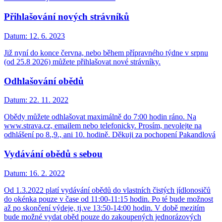
Přihlašování nových strávníků
Datum:
12. 6. 2023
Již nyní do konce června, nebo během přípravného týdne v srpnu
(od 25.8 2026) můžete přihlašovat nové strávníky.
Odhlašování obědů
Datum:
22. 11. 2022
Obědy můžete odhlašovat maximálně do 7:00 hodin ráno. Na
www.strava.cz, emailem nebo telefonicky. Prosím, nevolejte na
odhlášení po 8.,9., ani 10. hodině. Děkuji za pochopení Pakandlová
Vydávání obědů s sebou
Datum:
16. 2. 2022
Od 1.3.2022 platí vydávání obědů do vlastních čistých jídlonosičů
do okénka pouze v čase od 11:00-11:15 hodin. Po té bude možnost
až po skončení výdeje, tj.ve 13:50-14:00 hodin. V době mezitím
bude možné vydat oběd pouze do zakoupených jednorázových