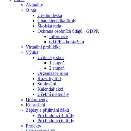
Aktuality
O nás
Úřední deska
Charakteristika školy
Školská rada
Ochrana osobních údajů - GDPR
Informace
GDPR - ke stažení
Virtuální prohlídka
Výuka
Učitelský sbor
1.stupeň
2.stupeň
Organizace roku
Rozvrhy tříd
Suplování
Kalendář akcí
Učební materiály
Dokumenty
Ke stažení
Zápisy a přijímání žáků
Pro budoucí 1. třídy
Pro budoucí 6. třídy
Projekty