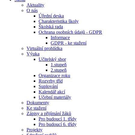
Aktuality
O nás
Úřední deska
Charakteristika školy
Školská rada
Ochrana osobních údajů - GDPR
Informace
GDPR - ke stažení
Virtuální prohlídka
Výuka
Učitelský sbor
1.stupeň
2.stupeň
Organizace roku
Rozvrhy tříd
Suplování
Kalendář akcí
Učební materiály
Dokumenty
Ke stažení
Zápisy a přijímání žáků
Pro budoucí 1. třídy
Pro budoucí 6. třídy
Projekty