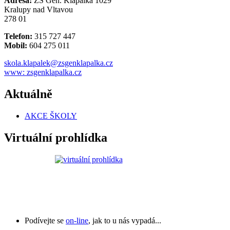
Adresa:
ZŠ Gen. Klapálka 1029
Kralupy nad Vltavou
278 01
Telefon:
315 727 447
Mobil:
604 275 011
skola.klapalek@zsgenklapalka.cz
www: zsgenklapalka.cz
Aktuálně
AKCE ŠKOLY
Virtuální prohlídka
Podívejte se
on-line
, jak to u nás vypadá...