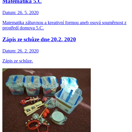
Matematika 5.C
Datum:
26. 5. 2020
Matematika zábavnou a kreativní formou aneb osová souměrnost z
prostředí domova 5.C.
Zápis ze schůze dne 20.2. 2020
Datum:
26. 2. 2020
Zápis ze schůze.