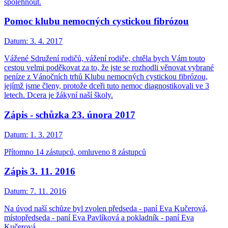
spolehnout.
Pomoc klubu nemocných cystickou fibrózou
Datum:
3. 4. 2017
Vážené Sdružení rodičů, vážení rodiče, chtěla bych Vám touto
cestou velmi poděkovat za to, že jste se rozhodli věnovat vybrané
peníze z Vánočních trhů Klubu nemocných cystickou fibrózou,
jejímž jsme členy, protože dceři tuto nemoc diagnostikovali ve 3
letech. Dcera je žákyní naší školy.
Zápis - schůzka 23. února 2017
Datum:
1. 3. 2017
Přítomno 14 zástupců, omluveno 8 zástupců
Zápis 3. 11. 2016
Datum:
7. 11. 2016
Na úvod naší schůze byl zvolen předseda - paní Eva Kučerová,
místopředseda - paní Eva Pavlíková a pokladník - paní Eva
Kučerová.