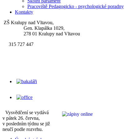
Školní parlament
Pracoviště Pedagogicko - psychologické poradny
Kontakty
ZŠ Kralupy nad Vltavou,
Gen. Klapálka 1029,
278 01 Kralupy nad Vltavou
315 727 447
skola.klapalek@zsgenklapalka.cz
Vysvědčení se vydává
v pátek 26. června,
v posledním týdnu se již
neučí podle rozvrhu.