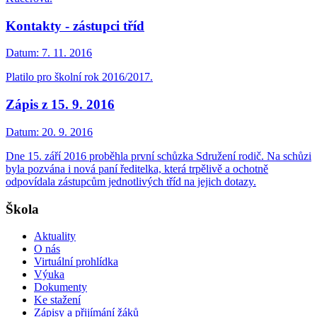
Kontakty - zástupci tříd
Datum:
7. 11. 2016
Platilo pro školní rok 2016/2017.
Zápis z 15. 9. 2016
Datum:
20. 9. 2016
Dne 15. září 2016 proběhla první schůzka Sdružení rodič. Na schůzi
byla pozvána i nová paní ředitelka, která trpělivě a ochotně
odpovídala zástupcům jednotlivých tříd na jejich dotazy.
Škola
Aktuality
O nás
Virtuální prohlídka
Výuka
Dokumenty
Ke stažení
Zápisy a přijímání žáků