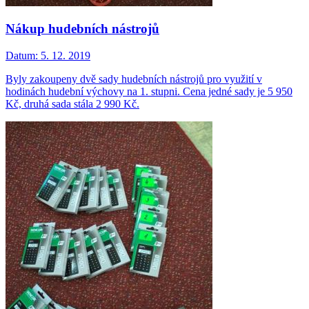
Nákup hudebních nástrojů
Datum:
5. 12. 2019
Byly zakoupeny dvě sady hudebních nástrojů pro využití v
hodinách hudební výchovy na 1. stupni. Cena jedné sady je 5 950
Kč, druhá sada stála 2 990 Kč.