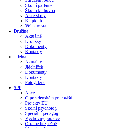
Sdružení rodičů
Školní parlament
Školní knihovna
Akce školy
Klapklub
Volná místa
Družina
Aktuálně
Kroužky
Dokumenty
Kontakty
Jídelna
Aktuality
Jídelníček
Dokumenty
Kontakty
Fotogalerie
ŠPP
Akce
O poradenském pracovišti
Projekty EU
Školní psycholog
Speciální pedagog
Výchovný poradce
On-line bezpečně