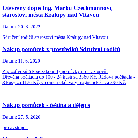
Otevřený dopis Ing. Marku Czechmannovi,
starostovi města Kralupy nad Vltavou
Datum:
20. 3. 2022
Sdružení rodičů starostovi města Kralupy nad Vltavou
Nákup pomůcek z prostředků Sdružení rodičů
Datum:
11. 6. 2020
Z prostředků SR se zakoupily pomůcky pro 1. stupeň:
Dřevěná počitadla do 100 - 24 kusů za 3360 Kč, Řádová počitadla -
3 kusy za 1176 Kč, Geometrické tvary magnetické - za 390 Kč.
Nákup pomůcek - čeština a dějepis
Datum:
27. 5. 2020
pro 2. stupeň