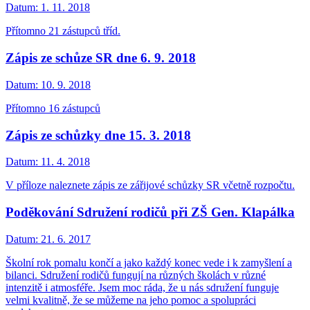
Datum:
1. 11. 2018
Přítomno 21 zástupců tříd.
Zápis ze schůze SR dne 6. 9. 2018
Datum:
10. 9. 2018
Přítomno 16 zástupců
Zápis ze schůzky dne 15. 3. 2018
Datum:
11. 4. 2018
V příloze naleznete zápis ze zářijové schůzky SR včetně rozpočtu.
Poděkování Sdružení rodičů při ZŠ Gen. Klapálka
Datum:
21. 6. 2017
Školní rok pomalu končí a jako každý konec vede i k zamyšlení a
bilanci. Sdružení rodičů fungují na různých školách v různé
intenzitě i atmosféře. Jsem moc ráda, že u nás sdružení funguje
velmi kvalitně, že se můžeme na jeho pomoc a spolupráci