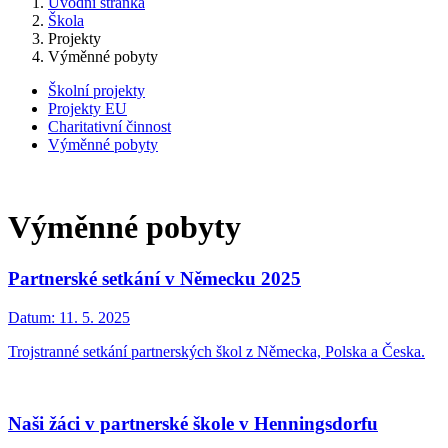
Úvodní stránka
Škola
Projekty
Výměnné pobyty
Školní projekty
Projekty EU
Charitativní činnost
Výměnné pobyty
Výměnné pobyty
Partnerské setkání v Německu 2025
Datum:
11. 5. 2025
Trojstranné setkání partnerských škol z Německa, Polska a Česka.
Naši žáci v partnerské škole v Henningsdorfu