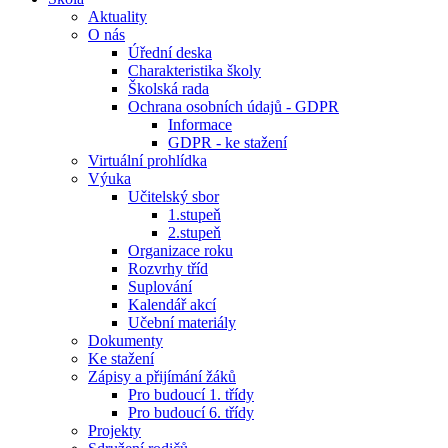
Aktuality
O nás
Úřední deska
Charakteristika školy
Školská rada
Ochrana osobních údajů - GDPR
Informace
GDPR - ke stažení
Virtuální prohlídka
Výuka
Učitelský sbor
1.stupeň
2.stupeň
Organizace roku
Rozvrhy tříd
Suplování
Kalendář akcí
Učební materiály
Dokumenty
Ke stažení
Zápisy a přijímání žáků
Pro budoucí 1. třídy
Pro budoucí 6. třídy
Projekty