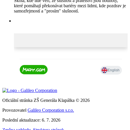
Škola, kde lidé věří, že slušnost a přátelství jsou hodnoty,
které pomáhají překonávat bariéry mezi lidmi, kde pozdrav je
samozřejmostí a "prosím" slušností.
Oficiální stránka ZŠ Generála Klapálka © 2026
Provozovatel
Galileo Corporation s.r.o.
Poslední aktualizace: 6. 7. 2026
Změna vzhledu
,
Struktura stránek