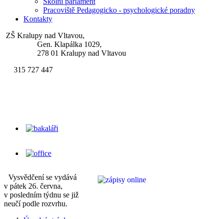
Školní parlament
Pracoviště Pedagogicko - psychologické poradny
Kontakty
ZŠ Kralupy nad Vltavou,
Gen. Klapálka 1029,
278 01 Kralupy nad Vltavou
315 727 447
skola.klapalek@zsgenklapalka.cz
Vysvědčení se vydává
v pátek 26. června,
v posledním týdnu se již
neučí podle rozvrhu.