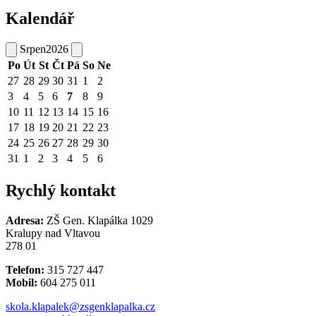
Kalendář
Srpen
2026
Po
Út
St
Čt
Pá
So
Ne
27
28
29
30
31
1
2
3
4
5
6
7
8
9
10
11
12
13
14
15
16
17
18
19
20
21
22
23
24
25
26
27
28
29
30
31
1
2
3
4
5
6
Rychlý kontakt
Adresa:
ZŠ Gen. Klapálka 1029
Kralupy nad Vltavou
278 01
Telefon:
315 727 447
Mobil:
604 275 011
skola.klapalek@zsgenklapalka.cz