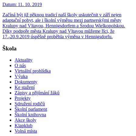
Datum:
11. 10. 2019
Začíná být již pěknou tradicí naší školy uskutečnit v září nejen
adaptační pobyt, ale i školní výměnu mezi partnerskými městy
Kralupy nad Vltavou, Hennigsdorfem a Środou Wielkopolskou.
Díky podpoře města Kralupy nad Vltavou můžeme říci, že
17.-20.9.2019 úspěšně proběhla výměna v Hennigsdorfu.
Škola
Aktuality
O nás
Virtuální prohlídka
Výuka
Dokumenty
Ke stažení
Zápisy a přijímání žáků
Projekty
Sdružení rodičů
Školní parlament
Školní knihovna
Akce školy
Klapklub
Volná místa