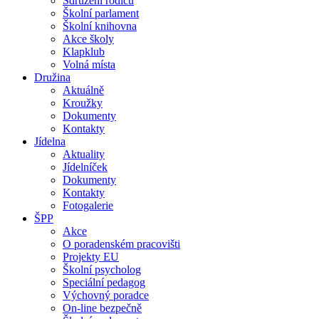
Sdružení rodičů
Školní parlament
Školní knihovna
Akce školy
Klapklub
Volná místa
Družina
Aktuálně
Kroužky
Dokumenty
Kontakty
Jídelna
Aktuality
Jídelníček
Dokumenty
Kontakty
Fotogalerie
ŠPP
Akce
O poradenském pracovišti
Projekty EU
Školní psycholog
Speciální pedagog
Výchovný poradce
On-line bezpečně