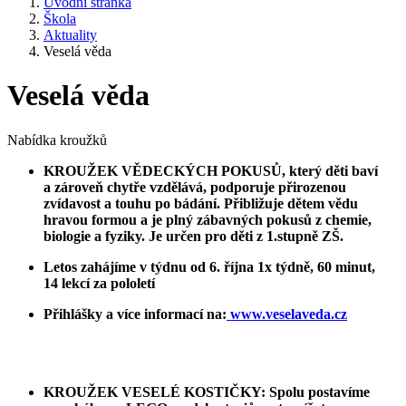
Úvodní stránka
Škola
Aktuality
Veselá věda
Veselá věda
Nabídka kroužků
KROUŽEK VĚDECKÝCH POKUSŮ, který děti baví
a zároveň chytře vzdělává,
podporuje přirozenou
zvídavost a touhu po bádání.
Přibližuje dětem vědu
hravou formou a je plný zábavných pokusů z chemie,
biologie a fyziky. Je určen pro děti z 1.stupně ZŠ.
Letos zahájíme v týdnu od 6. října 1x týdně, 60 minut,
14 lekcí za pololetí
Přihlášky a více informací na:
www.veselaveda.cz
KROUŽEK VESELÉ KOSTIČKY: Spolu postavíme