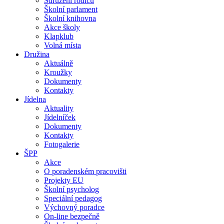
Sdružení rodičů
Školní parlament
Školní knihovna
Akce školy
Klapklub
Volná místa
Družina
Aktuálně
Kroužky
Dokumenty
Kontakty
Jídelna
Aktuality
Jídelníček
Dokumenty
Kontakty
Fotogalerie
ŠPP
Akce
O poradenském pracovišti
Projekty EU
Školní psycholog
Speciální pedagog
Výchovný poradce
On-line bezpečně