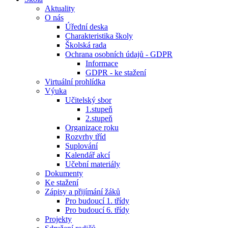
Aktuality
O nás
Úřední deska
Charakteristika školy
Školská rada
Ochrana osobních údajů - GDPR
Informace
GDPR - ke stažení
Virtuální prohlídka
Výuka
Učitelský sbor
1.stupeň
2.stupeň
Organizace roku
Rozvrhy tříd
Suplování
Kalendář akcí
Učební materiály
Dokumenty
Ke stažení
Zápisy a přijímání žáků
Pro budoucí 1. třídy
Pro budoucí 6. třídy
Projekty