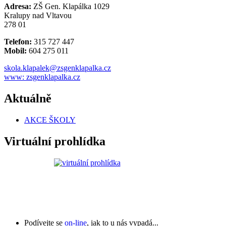
Adresa:
ZŠ Gen. Klapálka 1029
Kralupy nad Vltavou
278 01
Telefon:
315 727 447
Mobil:
604 275 011
skola.klapalek@zsgenklapalka.cz
www: zsgenklapalka.cz
Aktuálně
AKCE ŠKOLY
Virtuální prohlídka
Podívejte se
on-line
, jak to u nás vypadá...