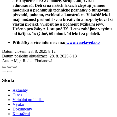
a rozhýbeme LEGO modely strojů, aut, zvířat
i dinosaurů. Děti si na našich lekcích zlepšují jemnou
motoriku a prohlubují technické poznatky o fungování
převodů, pohonu, rychlosti a konstrukce. V každé lekci
mají možnost probudit svou kreativitu a rozpohybovat si
vlastní projekt, vylepšit ho a pochopit fyzikální jevy.
Určeno pro žáky z 1. stupně ZŠ. Letos zahájíme v týdnu
od 6.října, 1x týdně, 60 minut, 14 lekcí za pololetí.
Přihlášky a více informací na:
www.veselaveda.cz
Datum vložení:
28. 8. 2025 8:12
Datum poslední aktualizace:
28. 8. 2025 8:13
Autor:
Mgr. Radka Florianová
Škola
Aktuality
O nás
Virtuální prohlídka
Výuka
Dokumenty
Ke stažení