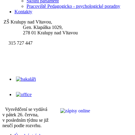
Školní parlament
Pracoviště Pedagogicko - psychologické poradny
Kontakty
ZŠ Kralupy nad Vltavou,
Gen. Klapálka 1029,
278 01 Kralupy nad Vltavou
315 727 447
skola.klapalek@zsgenklapalka.cz
Vysvědčení se vydává
v pátek 26. června,
v posledním týdnu se již
neučí podle rozvrhu.