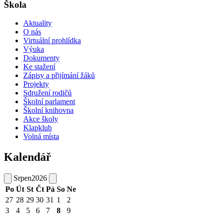
Škola
Aktuality
O nás
Virtuální prohlídka
Výuka
Dokumenty
Ke stažení
Zápisy a přijímání žáků
Projekty
Sdružení rodičů
Školní parlament
Školní knihovna
Akce školy
Klapklub
Volná místa
Kalendář
Srpen
2026
Po
Út
St
Čt
Pá
So
Ne
27
28
29
30
31
1
2
3
4
5
6
7
8
9