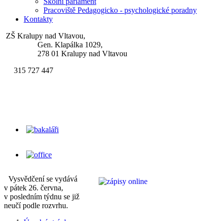
Školní parlament
Pracoviště Pedagogicko - psychologické poradny
Kontakty
ZŠ Kralupy nad Vltavou,
Gen. Klapálka 1029,
278 01 Kralupy nad Vltavou
315 727 447
skola.klapalek@zsgenklapalka.cz
Vysvědčení se vydává
v pátek 26. června,
v posledním týdnu se již
neučí podle rozvrhu.