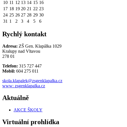
10
11
12
13
14
15
16
17
18
19
20
21
22
23
24
25
26
27
28
29
30
31
1
2
3
4
5
6
Rychlý kontakt
Adresa:
ZŠ Gen. Klapálka 1029
Kralupy nad Vltavou
278 01
Telefon:
315 727 447
Mobil:
604 275 011
skola.klapalek@zsgenklapalka.cz
www: zsgenklapalka.cz
Aktuálně
AKCE ŠKOLY
Virtuální prohlídka