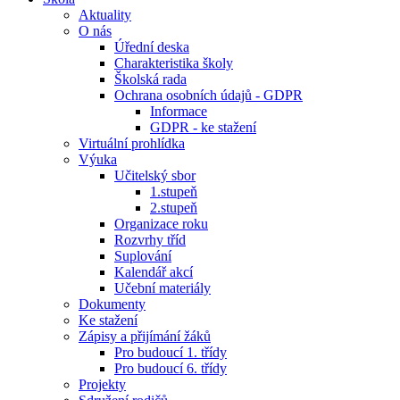
Aktuality
O nás
Úřední deska
Charakteristika školy
Školská rada
Ochrana osobních údajů - GDPR
Informace
GDPR - ke stažení
Virtuální prohlídka
Výuka
Učitelský sbor
1.stupeň
2.stupeň
Organizace roku
Rozvrhy tříd
Suplování
Kalendář akcí
Učební materiály
Dokumenty
Ke stažení
Zápisy a přijímání žáků
Pro budoucí 1. třídy
Pro budoucí 6. třídy
Projekty