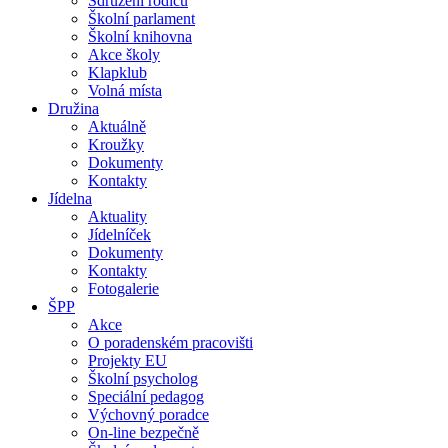
Sdružení rodičů
Školní parlament
Školní knihovna
Akce školy
Klapklub
Volná místa
Družina
Aktuálně
Kroužky
Dokumenty
Kontakty
Jídelna
Aktuality
Jídelníček
Dokumenty
Kontakty
Fotogalerie
ŠPP
Akce
O poradenském pracovišti
Projekty EU
Školní psycholog
Speciální pedagog
Výchovný poradce
On-line bezpečně