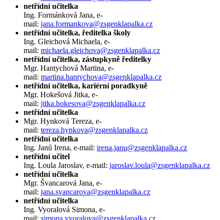
netřídní učitelka
Ing. Formánková Jana, e-
mail:
jana.formankova@zsgenklapalka.cz
netřídní učitelka, ředitelka školy
Ing. Gleichová Michaela, e-
mail:
michaela.gleichova@zsgenklapalka.cz
netřídní učitelka, zástupkyně ředitelky
Mgr. Hantychová Martina, e-
mail:
m
artina.hantychova
@zsgenklapalka.cz
netřídní učitelka, kariérní poradkyně
Mgr. Hokešová Jitka, e-
mail:
jitka.hokesova@zsgenklapalka.cz
netřídní učitelka
Mgr. Hynková Tereza, e-
mail:
tereza.hynkova@zsgenklapalka.cz
netřídní učitelka
Ing. Janů Irena, e-mail:
irena.janu@zsgenklapalka.cz
netřídní učitel
Ing. Loula Jaroslav, e-mail:
jaroslav.loula@zsgenklapalka.cz
netřídní učitelka
Mgr. Švancarová Jana, e-
mail:
jana.svancarova@zsgenklapalka.cz
netřídní učitelka
Ing. Vyoralová Simona, e-
mail:
simona.vyoralova@zsgenklapalka.cz