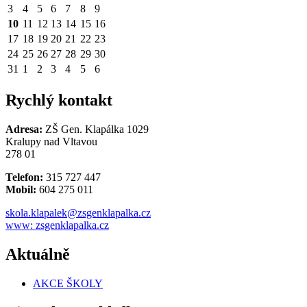
3
4
5
6
7
8
9
10
11
12
13
14
15
16
17
18
19
20
21
22
23
24
25
26
27
28
29
30
31
1
2
3
4
5
6
Rychlý kontakt
Adresa:
ZŠ Gen. Klapálka 1029
Kralupy nad Vltavou
278 01
Telefon:
315 727 447
Mobil:
604 275 011
skola.klapalek@zsgenklapalka.cz
www: zsgenklapalka.cz
Aktuálně
AKCE ŠKOLY