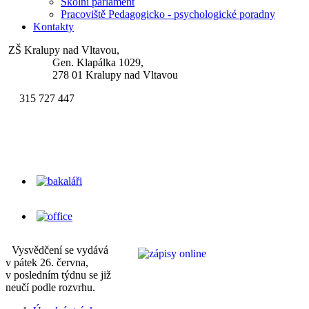
Školní parlament
Pracoviště Pedagogicko - psychologické poradny
Kontakty
ZŠ Kralupy nad Vltavou,
Gen. Klapálka 1029,
278 01 Kralupy nad Vltavou
315 727 447
skola.klapalek@zsgenklapalka.cz
Vysvědčení se vydává
v pátek 26. června,
v posledním týdnu se již
neučí podle rozvrhu.