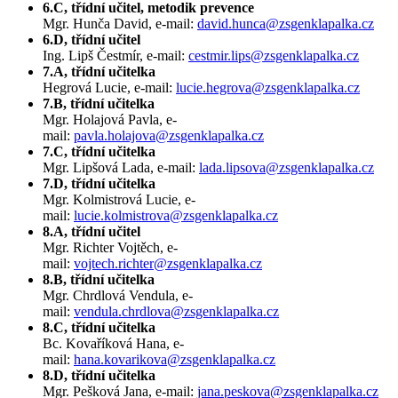
6.C, třídní učitel, metodik prevence
Mgr. Hunča David, e-mail:
david.hunca@zsgenklapalka.cz
6.D, třídní učitel
Ing. Lipš Čestmír, e-mail:
cestmir.lips@zsgenklapalka.cz
7.A, třídní učitelka
Hegrová Lucie, e-mail:
lucie.hegrova@zsgenklapalka.cz
7.B, třídní učitelka
Mgr. Holajová Pavla, e-
mail:
pavla.holajova@zsgenklapalka.cz
7.C, třídní učitelka
Mgr. Lipšová Lada, e-mail:
lada.lipsova@zsgenklapalka.cz
7.D, třídní učitelka
Mgr. Kolmistrová Lucie, e-
mail:
lucie.kolmistrova@zsgenklapalka.cz
8.A, třídní učitel
Mgr. Richter Vojtěch, e-
mail:
vojtech.richter@zsgenklapalka.cz
8.B, třídní učitelka
Mgr. Chrdlová Vendula, e-
mail:
vendula.chrdlova@zsgenklapalka.cz
8.C, třídní učitelka
Bc. Kovaříková Hana, e-
mail:
hana.kovarikova@zsgenklapalka.cz
8.D, třídní učitelka
Mgr. Pešková Jana, e-mail:
jana.peskova@zsgenklapalka.cz