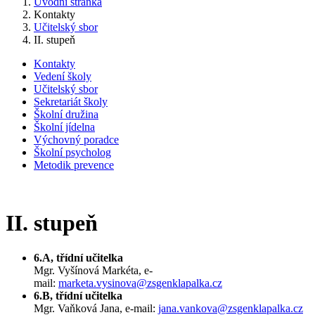
Úvodní stránka
Kontakty
Učitelský sbor
II. stupeň
Kontakty
Vedení školy
Učitelský sbor
Sekretariát školy
Školní družina
Školní jídelna
Výchovný poradce
Školní psycholog
Metodik prevence
II. stupeň
6.A, třídní učitelka
Mgr. Vyšínová Markéta, e-
mail:
marketa.vysinova@zsgenklapalka.cz
6.B, třídní učitelka
Mgr. Vaňková Jana, e-mail:
jana.vankova@zsgenklapalka.cz