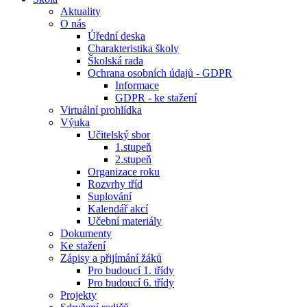
Aktuality
O nás
Úřední deska
Charakteristika školy
Školská rada
Ochrana osobních údajů - GDPR
Informace
GDPR - ke stažení
Virtuální prohlídka
Výuka
Učitelský sbor
1.stupeň
2.stupeň
Organizace roku
Rozvrhy tříd
Suplování
Kalendář akcí
Učební materiály
Dokumenty
Ke stažení
Zápisy a přijímání žáků
Pro budoucí 1. třídy
Pro budoucí 6. třídy
Projekty