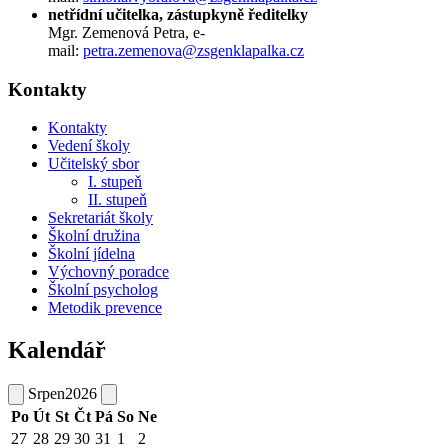
netřídní učitelka, zástupkyně ředitelky
Mgr. Zemenová Petra, e-
mail:
petra.zemenova@zsgenklapalka.cz
Kontakty
Kontakty
Vedení školy
Učitelský sbor
I. stupeň
II. stupeň
Sekretariát školy
Školní družina
Školní jídelna
Výchovný poradce
Školní psycholog
Metodik prevence
Kalendář
Srpen
2026
Po
Út
St
Čt
Pá
So
Ne
27
28
29
30
31
1
2