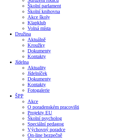
Sdružení rodičů
Školní parlament
Školní knihovna
Akce školy
Klapklub
Volná místa
Družina
Aktuálně
Kroužky
Dokumenty
Kontakty
Jídelna
Aktuality
Jídelníček
Dokumenty
Kontakty
Fotogalerie
ŠPP
Akce
O poradenském pracovišti
Projekty EU
Školní psycholog
Speciální pedagog
Výchovný poradce
On-line bezpečně