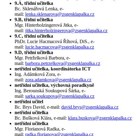
9.A, třídní učitelka
Bc. Sklenářová Lenka, e-
mail:
lenka.sklenarova@zsgenklapalka.cz
9.B, třídní učitelka
Mgr. Hinterholzingerová Jitka, e-
mail:
jitka.hinterholzingerova@zsgenklapalka.cz
9.C, třídní učitelka
PhDr. Lucie Hacmacová Říhová, DiS., e-
mail:
lucie.hacmacova@zsgenklapalka.cz
9.D, třídní učitelka
Mgr. Petrželková Barbora, e-
mail:
barbora.petrzelkova@zsgenklapalka.cz
netřídní učitelka, koordinátorka ICT
Ing. Adámková Zora, e-
mail:
zora.adamkova@zsgenklapalka.cz
netřídní učitelka, výchovná poradkyně
Ing. Berounská Soukupová Šárka, e-
mail:
sarka.soukupova@zsgenklapalka.cz
netřídní učitel
Bc. Brys David, e-mail:
david.brys@zsgenklapalka.cz
netřídní učitelka
Bc. Bušková Klára, e-mail:
klara.buskova@zsgenklapalka.cz
netřídní učitelka
Mgr. Florianová Radka, e-
mail:
radka.florianova@zsgenklapalka.cz