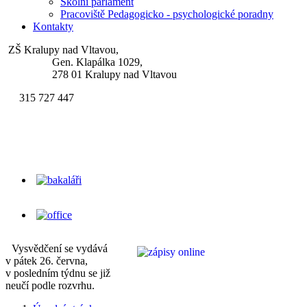
Školní parlament
Pracoviště Pedagogicko - psychologické poradny
Kontakty
ZŠ Kralupy nad Vltavou,
Gen. Klapálka 1029,
278 01 Kralupy nad Vltavou
315 727 447
skola.klapalek@zsgenklapalka.cz
Vysvědčení se vydává
v pátek 26. června,
v posledním týdnu se již
neučí podle rozvrhu.