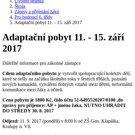
Úvodní stránka
Škola
Zápisy a přijímání žáků
Pro budoucí 6. třídy
Adaptační pobyt 11. - 15. září 2017
Adaptační pobyt 11. - 15. září
2017
Důležité informace pro zákonné zástupce
Cílem adaptačního pobytu
je vytvořit spolupracující kolektiv dětí,
které se sešly na začátku školního roku v šestých třídách, poznání
nových kamarádů, vytváření dobrých vztahů mezi dětmi, neformální
komunikace mezi žáky a učiteli.
Cena pobytu je 1800 Kč, číslo účtu 51-6495520207/0100 ,do
zprávy pro příjemce: AP + jméno žáka, NUTNO UHRADIT
DO STŘEDY 30. 8. 2017
Odjezd:
11. 9. 2017 (pondělí) v 8:00 h od ZŠ Gen. Klapálka,
Kralupy n. Vlt.