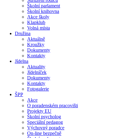
Sdružení rodičů
Školní parlament
Školní knihovna
Akce školy
Klapklub
Volná místa
Družina
Aktuálně
Kroužky
Dokumenty
Kontakty
Jídelna
Aktuality
Jídelníček
Dokumenty
Kontakty
Fotogalerie
ŠPP
Akce
O poradenském pracovišti
Projekty EU
Školní psycholog
Speciální pedagog
Výchovný poradce
On-line bezpečně