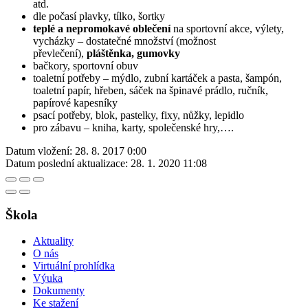
atd.
dle počasí plavky, tílko, šortky
teplé a nepromokavé oblečení
na sportovní akce, výlety,
vycházky – dostatečné množství (možnost
převlečení),
pláštěnka, gumovky
bačkory, sportovní obuv
toaletní potřeby – mýdlo, zubní kartáček a pasta, šampón,
toaletní papír, hřeben, sáček na špinavé prádlo, ručník,
papírové kapesníky
psací potřeby, blok, pastelky, fixy, nůžky, lepidlo
pro zábavu – kniha, karty, společenské hry,….
Datum vložení:
28. 8. 2017 0:00
Datum poslední aktualizace:
28. 1. 2020 11:08
Škola
Aktuality
O nás
Virtuální prohlídka
Výuka
Dokumenty
Ke stažení