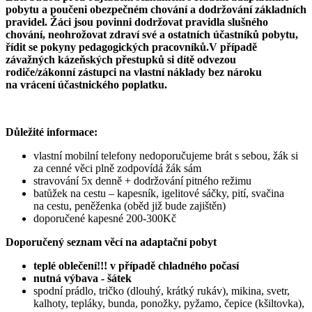
pobytu a poučeni obezpečném chování a dodržování základních
pravidel. Žáci jsou povinni dodržovat pravidla slušného
chování, neohrožovat zdraví své a ostatních účastníků pobytu,
řídit se pokyny pedagogických pracovníků.V případě
závažných kázeňských přestupků si dítě odvezou
rodiče/zákonní zástupci na vlastní náklady bez nároku
na vrácení účastnického poplatku.
Důležité informace:
vlastní mobilní telefony nedoporučujeme brát s sebou, žák si
za cenné věci plně zodpovídá žák sám
stravování 5x denně + dodržování pitného režimu
batůžek na cestu – kapesník, igelitové sáčky, pití, svačina
na cestu, peněženka (oběd již bude zajištěn)
doporučené kapesné 200-300Kč
Doporučený seznam věcí na adaptační pobyt
teplé oblečení!!! v případě chladného počasí
nutná výbava - šátek
spodní prádlo, tričko (dlouhý, krátký rukáv), mikina, svetr,
kalhoty, tepláky, bunda, ponožky, pyžamo, čepice (kšiltovka),