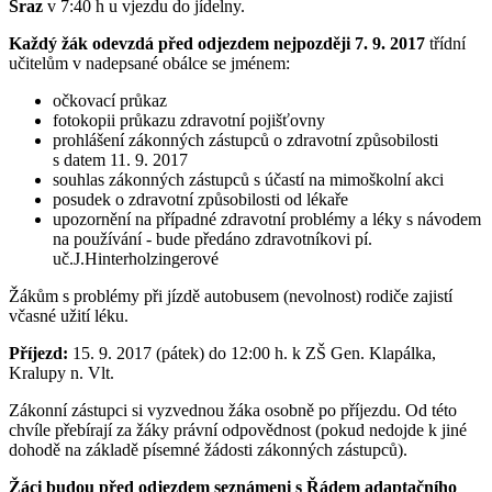
Sraz
v 7:40 h u vjezdu do jídelny.
Každý žák odevzdá před odjezdem nejpozději 7. 9. 2017
třídní
učitelům v nadepsané obálce se jménem:
očkovací průkaz
fotokopii průkazu zdravotní pojišťovny
prohlášení zákonných zástupců o zdravotní způsobilosti
s datem 11. 9. 2017
souhlas zákonných zástupců s účastí na mimoškolní akci
posudek o zdravotní způsobilosti od lékaře
upozornění na případné zdravotní problémy a léky s návodem
na používání - bude předáno zdravotníkovi pí.
uč.J.Hinterholzingerové
Žákům s problémy při jízdě autobusem (nevolnost) rodiče zajistí
včasné užití léku.
Příjezd:
15. 9. 2017 (pátek) do 12:00 h. k ZŠ Gen. Klapálka,
Kralupy n. Vlt.
Zákonní zástupci si vyzvednou žáka osobně po příjezdu. Od této
chvíle přebírají za žáky právní odpovědnost (pokud nedojde k jiné
dohodě na základě písemné žádosti zákonných zástupců).
Žáci budou před odjezdem seznámeni s Řádem adaptačního