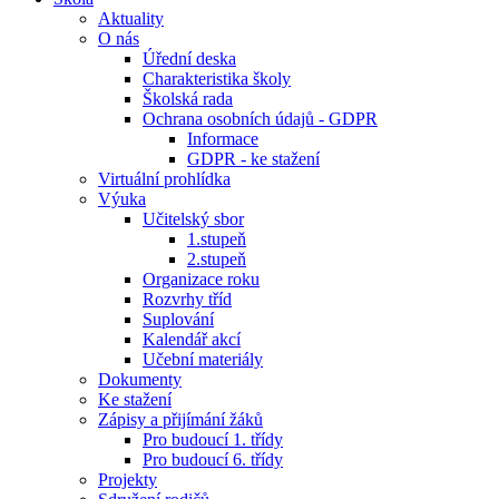
Aktuality
O nás
Úřední deska
Charakteristika školy
Školská rada
Ochrana osobních údajů - GDPR
Informace
GDPR - ke stažení
Virtuální prohlídka
Výuka
Učitelský sbor
1.stupeň
2.stupeň
Organizace roku
Rozvrhy tříd
Suplování
Kalendář akcí
Učební materiály
Dokumenty
Ke stažení
Zápisy a přijímání žáků
Pro budoucí 1. třídy
Pro budoucí 6. třídy
Projekty