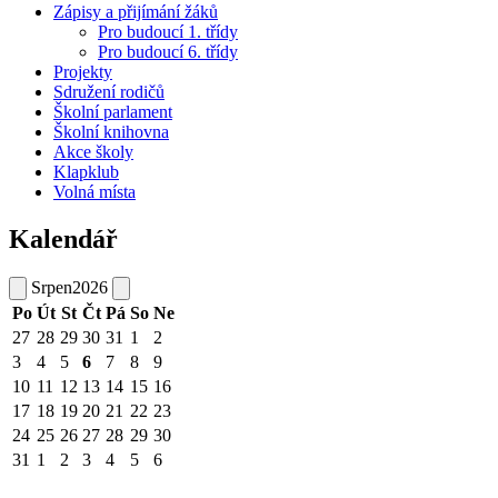
Zápisy a přijímání žáků
Pro budoucí 1. třídy
Pro budoucí 6. třídy
Projekty
Sdružení rodičů
Školní parlament
Školní knihovna
Akce školy
Klapklub
Volná místa
Kalendář
Srpen
2026
Po
Út
St
Čt
Pá
So
Ne
27
28
29
30
31
1
2
3
4
5
6
7
8
9
10
11
12
13
14
15
16
17
18
19
20
21
22
23
24
25
26
27
28
29
30
31
1
2
3
4
5
6