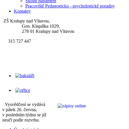
Školní parlament
Pracoviště Pedagogicko - psychologické poradny
Kontakty
ZŠ Kralupy nad Vltavou,
Gen. Klapálka 1029,
278 01 Kralupy nad Vltavou
315 727 447
skola.klapalek@zsgenklapalka.cz
Vysvědčení se vydává
v pátek 26. června,
v posledním týdnu se již
neučí podle rozvrhu.