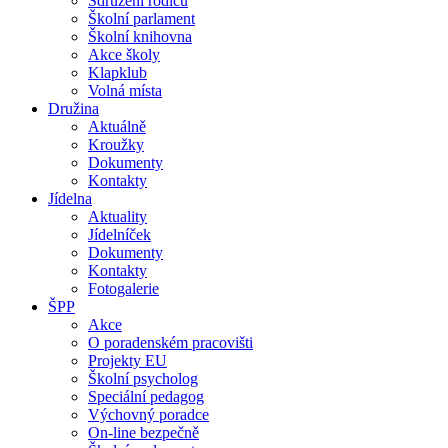
Sdružení rodičů
Školní parlament
Školní knihovna
Akce školy
Klapklub
Volná místa
Družina
Aktuálně
Kroužky
Dokumenty
Kontakty
Jídelna
Aktuality
Jídelníček
Dokumenty
Kontakty
Fotogalerie
ŠPP
Akce
O poradenském pracovišti
Projekty EU
Školní psycholog
Speciální pedagog
Výchovný poradce
On-line bezpečně