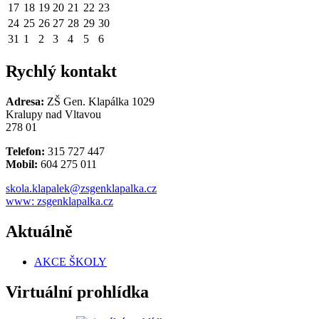
17
18
19
20
21
22
23
24
25
26
27
28
29
30
31
1
2
3
4
5
6
Rychlý kontakt
Adresa:
ZŠ Gen. Klapálka 1029
Kralupy nad Vltavou
278 01
Telefon:
315 727 447
Mobil:
604 275 011
skola.klapalek@zsgenklapalka.cz
www: zsgenklapalka.cz
Aktuálně
AKCE ŠKOLY
Virtuální prohlídka