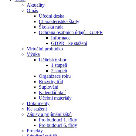
Aktuality
O nás
Úřední deska
Charakteristika školy
Školská rada
Ochrana osobních údajů - GDPR
Informace
GDPR - ke stažení
Virtuální prohlídka
Výuka
Učitelský sbor
1.stupeň
2.stupeň
Organizace roku
Rozvrhy tříd
Suplování
Kalendář akcí
Učební materiály
Dokumenty
Ke stažení
Zápisy a přijímání žáků
Pro budoucí 1. třídy
Pro budoucí 6. třídy
Projekty