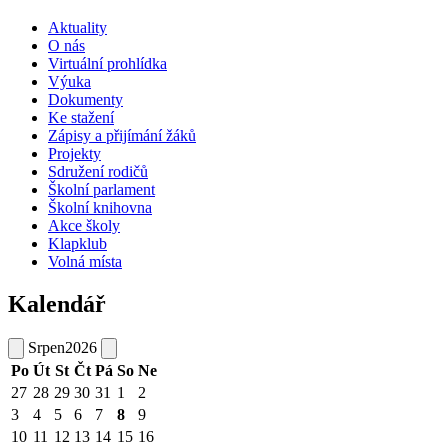
Aktuality
O nás
Virtuální prohlídka
Výuka
Dokumenty
Ke stažení
Zápisy a přijímání žáků
Projekty
Sdružení rodičů
Školní parlament
Školní knihovna
Akce školy
Klapklub
Volná místa
Kalendář
Srpen
2026
Po
Út
St
Čt
Pá
So
Ne
27
28
29
30
31
1
2
3
4
5
6
7
8
9
10
11
12
13
14
15
16